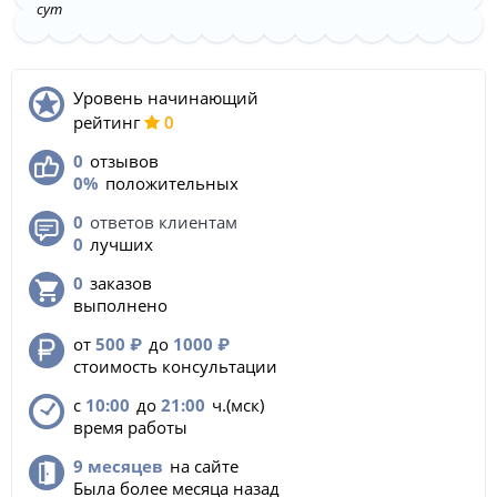
сут
Уровень начинающий
pейтинг
0
0
отзывов
0%
положительных
0
ответов клиентам
0
лучших
0
заказов
выполнено
от
500
₽
до
1000
₽
стоимость консультации
с
10:00
до
21:00
ч.(мск)
время работы
9 месяцев
на сайте
Была более месяца назад