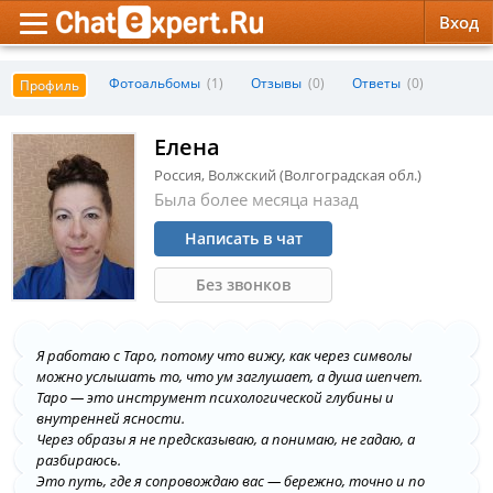
Вход
Обратная связь
Психология
Психология
Фотоальбомы
(1)
Отзывы
(0)
Ответы
(0)
Профиль
Служба поддержки
Эзотерика
Эзотерика
Елена
Россия, Волжский (Волгоградская обл.)
Правила сервиса
Красота, Здоровье
Красота, Здоровье
Была более месяца назад
Написать в чат
Без звонков
Я работаю с Таро, потому что вижу, как через символы
можно услышать то, что ум заглушает, а душа шепчет.
Таро — это инструмент психологической глубины и
внутренней ясности.
Через образы я не предсказываю, а понимаю, не гадаю, а
разбираюсь.
Это путь, где я сопровождаю вас — бережно, точно и по