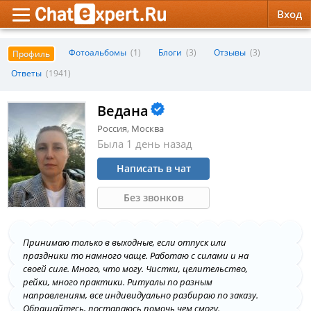
Вход
Обратная связь
Психология
Психология
Фотоальбомы
(1)
Блоги
(3)
Отзывы
(3)
Профиль
Ответы
(1941)
Служба поддержки
Эзотерика
Эзотерика
Ведана
Правила сервиса
Красота, Здоровье
Красота, Здоровье
Россия, Москва
Была 1 день назад
Написать в чат
Без звонков
Принимаю только в выходные, если отпуск или
праздники то намного чаще. Работаю с силами и на
своей силе. Много, что могу. Чистки, целительство,
рейки, много практики. Ритуалы по разным
направлениям, все индивидуально разбираю по заказу.
Обращайтесь, постараюсь помочь чем смогу.