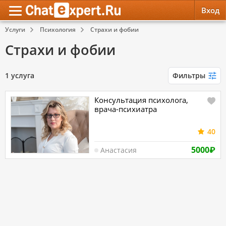
Вход
Услуги
Психология
Страхи и фобии
Обратная связь
Психология
Психология
Страхи и фобии
Служба поддержки
Эзотерика
Эзотерика
1 услуга
Фильтры
Правила сервиса
Красота, Здоровье
Красота, Здоровье
Консультация психолога,
врача-психиатра
40
5000
₽
Анастасия