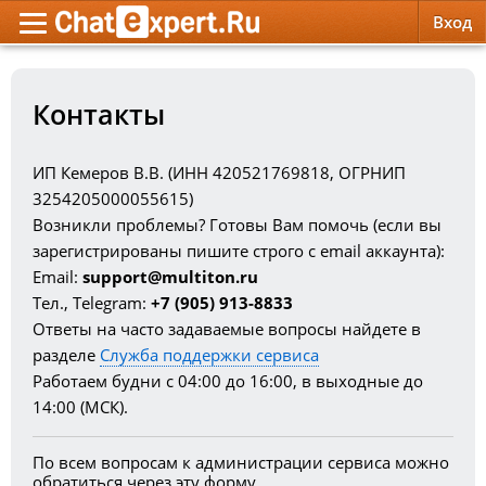
Вход
Обратная связь
Психология
Психология
Контакты
Служба поддержки
Эзотерика
Эзотерика
ИП Кемеров В.В. (ИНН 420521769818, ОГРНИП
Правила сервиса
Красота, Здоровье
Красота, Здоровье
3254205000055615)
Возникли проблемы? Готовы Вам помочь (если вы
зарегистрированы пишите строго с email аккаунта):
Email:
support@multiton.ru
Тел., Telegram:
+7 (905) 913-8833
Ответы на часто задаваемые вопросы найдете в
разделе
Служба поддержки сервиса
Работаем будни с 04:00 до 16:00, в выходные до
14:00 (МСК).
По всем вопросам к администрации сервиса можно
обратиться через эту форму.