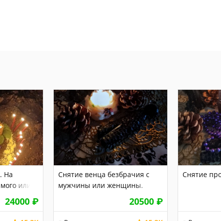
. На
Снятие венца безбрачия с
Снятие про
мого или
мужчины или женщины.
едствий.
Печать одиночества.
24000
₽
20500
₽