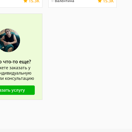
15.3K
15.3K
Валентина
 что-то еще?
ете заказать у
ндивидуальную
или консультацию
азать услугу