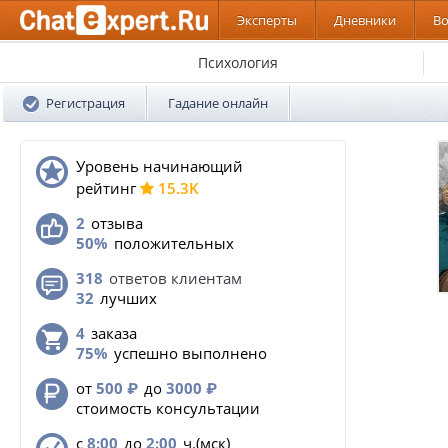
Эксперты
Дневники
В
Психология
Регистрация
Гадание онлайн
Уровень начинающий
pейтинг
15.3K
2
отзыва
50%
положительных
318
ответов клиентам
32
лучших
4
заказа
75%
успешно выполнено
от
500
₽
до
3000
₽
стоимость консультации
с
8:00
до
2:00
ч.(мск)