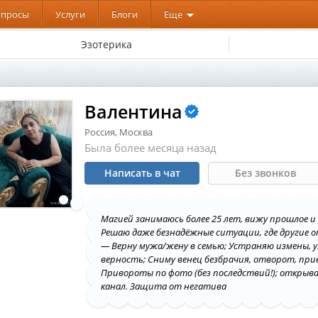
опросы
Услуги
Блоги
Еще
Эзотерика
Валентина
Россия, Москва
Была более месяца назад
Написать в чат
Без звонков
Магией занимаюсь более 25 лет, вижу прошлое и
Рeшaю дaжe безнадёжные ситуации, где другие
— Верну мужа/жену в семью; Устраняю измены, 
верность; Сниму венец безбрачия, отворот, прив
Привороты по фото (без последствий!); откры
канал. Защита от негатива