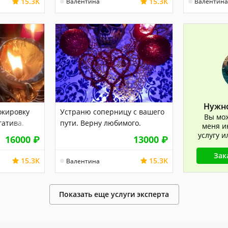
15.3K
15.3K
Валентина
Валентина
Нужно
окировку
Устраню соперницу с вашего
Вы мож
гатива.
пути. Верну любимого.
меня и
услугу 
16000
₽
13000
₽
Зак
15.3K
15.3K
Валентина
Показать еще услуги эксперта