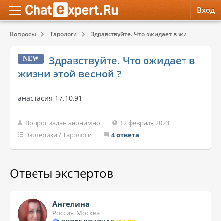
Вход
Вопросы
Тарологи
Здравствуйте. Что ожидает в жизни этой ве
Обратная связь
Психология
Психология
Здравствуйте. Что ожидает в
NEW
Служба поддержки
Эзотерика
Эзотерика
жизни этой весной ?
Правила сервиса
Красота, Здоровье
Красота, Здоровье
анастасия 17.10.91
Вопрос задан анонимно
12 февраля 2023
Эзотерика
/
Тарологи
4 ответа
Ответы экспертов
Ангелина
Россия, Москва