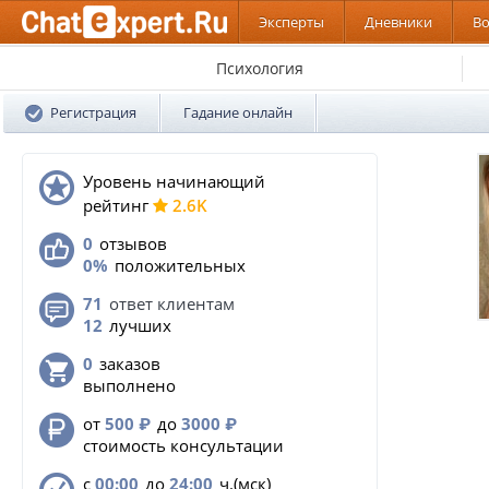
Эксперты
Дневники
В
Психология
Регистрация
Гадание онлайн
Уровень начинающий
pейтинг
2.6K
0
отзывов
0%
положительных
71
ответ клиентам
12
лучших
0
заказов
выполнено
от
500
₽
до
3000
₽
стоимость консультации
с
00:00
до
24:00
ч.(мск)