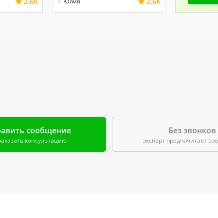
2.6K
2.6K
Юлия
авить сообщение
Без звонков
заказать консультацию
эксперт предпочитает с