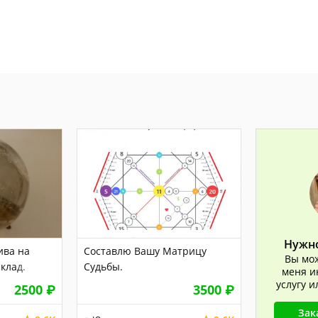
Нужно
ива на
Составлю Вашу Матрицу
Вы мож
клад.
Судьбы.
меня и
услугу 
2500
₽
3500
₽
Зак