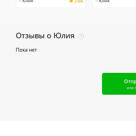
2.6K
Юлия
Юлия
Отзывы о
Юлия
?
Пока нет
Отпр
или 