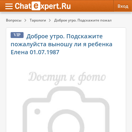
Вход
Вопросы
Тарологи
Доброе утро. Подскажите пожалуйста вынош
Обратная связь
Психология
Психология
Доброе утро. Подскажите
VIP
Служба поддержки
Эзотерика
Эзотерика
пожалуйста выношу ли я ребенка
Елена 01.07.1987
Правила сервиса
Красота, Здоровье
Красота, Здоровье