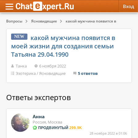
Вход
Вопросы
Ясновидящие
какой мужчина появится в моей жизни
Обратная связь
Психология
Психология
какой мужчина появится в
NEW
Служба поддержки
Эзотерика
Эзотерика
моей жизни для создания семьи
Татьяна 29.04.1990
Правила сервиса
Красота, Здоровье
Красота, Здоровье
Танка
6 ноября 2022
Эзотерика
/
Ясновидящие
5 ответов
Ответы экспертов
Анна
Россия, Москва
ПРОДВИНУТЫЙ
299.9K
28 ноября 2022 в 01:06