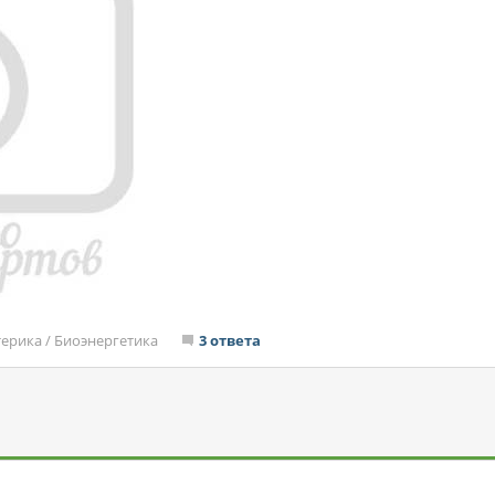
терика
/
Биоэнергетика
3 ответа