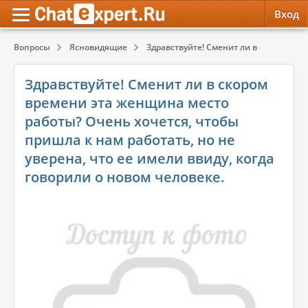
Вход
Вопросы
Ясновидящие
Здравствуйте! Сменит ли в скором врем
Обратная связь
Психология
Психология
Здравствуйте! Сменит ли в скором
Служба поддержки
Эзотерика
Эзотерика
времени эта женщина место
работы? Очень хочется, чтобы
Правила сервиса
Красота, Здоровье
Красота, Здоровье
пришла к нам работать, но не
уверена, что ее имели ввиду, когда
говорили о новом человеке.