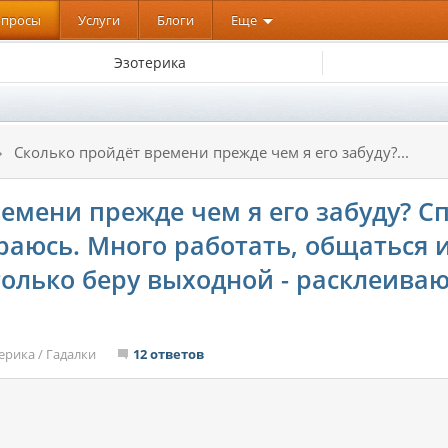
опросы
Услуги
Блоги
Еще
Эзотерика
Сколько пройдёт времени прежде чем я его забуду?...
емени прежде чем я его забуду? С
тараюсь. Много работать, общаться 
 только беру выходной - расклеиваю
ерика
/
Гадалки
12 ответов