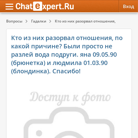
Вход
Вопросы
Гадалки
Кто из них разорвал отношения, по какой пр
Обратная связь
Психология
Психология
Кто из них разорвал отношения, по
Служба поддержки
Эзотерика
Эзотерика
какой причине? Были просто не
разлей вода подруги. яна 09.05.90
Правила сервиса
Красота, Здоровье
Красота, Здоровье
(брюнетка) и людмила 01.03.90
(блондинка). Спасибо!