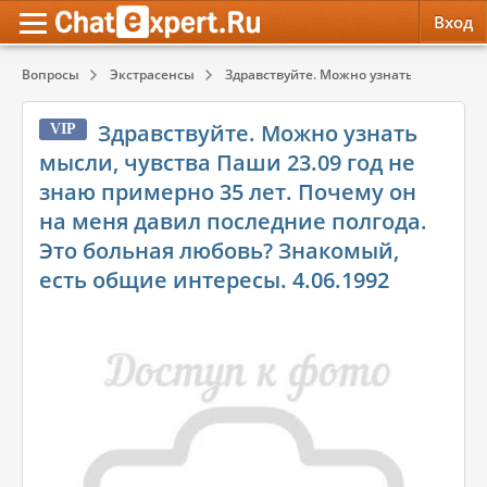
Вход
Вопросы
Экстрасенсы
Здравствуйте. Можно узнать мысли, чув
Обратная связь
Психология
Психология
Здравствуйте. Можно узнать
VIP
Служба поддержки
Эзотерика
Эзотерика
мысли, чувства Паши 23.09 год не
знаю примерно 35 лет. Почему он
Правила сервиса
Красота, Здоровье
Красота, Здоровье
на меня давил последние полгода.
Это больная любовь? Знакомый,
есть общие интересы. 4.06.1992