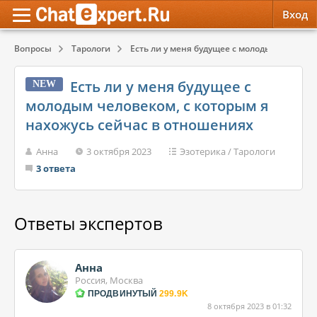
Вход
Вопросы
Тарологи
Есть ли у меня будущее с молодым человеком
Обратная связь
Психология
Психология
Есть ли у меня будущее с
NEW
Служба поддержки
Эзотерика
Эзотерика
молодым человеком, с которым я
нахожусь сейчас в отношениях
Правила сервиса
Красота, Здоровье
Красота, Здоровье
Анна
3 октября 2023
Эзотерика
/
Тарологи
3 ответа
Ответы экспертов
Анна
Россия, Москва
ПРОДВИНУТЫЙ
299.9K
8 октября 2023 в 01:32