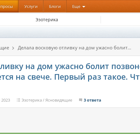
опросы
Услуги
Блоги
Еще
Эзотерика
ящие
Делала восковую отливку на дом ужасно болит...
ливку на дом ужасно болит позвон
ся на свече. Первый раз такое. Чт
 2023
Эзотерика
/
Ясновидящие
3 ответа