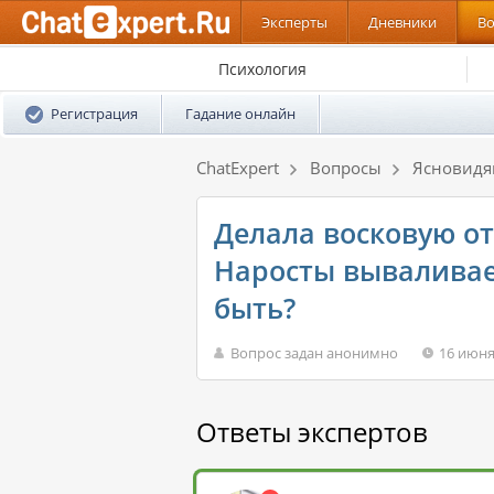
Эксперты
Дневники
В
Психология
Регистрация
Гадание онлайн
ChatExpert
Вопросы
Ясновид
Делала восковую от
Наросты вываливает
быть?
Вопрос задан анонимно
16 июня
Ответы экспертов