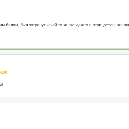
шим болям, был затронут какой то канал чужого и отрицательного в
4.0K
й..