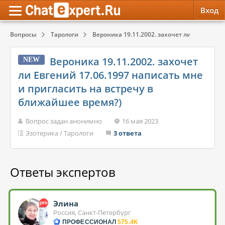
Вход
Вопросы
Тарологи
Вероника 19.11.2002. захочет ли Евгений...
Обратная связь
Психология
Психология
Вероника 19.11.2002. захочет
NEW
Служба поддержки
Эзотерика
Эзотерика
ли Евгений 17.06.1997 написать мне
и пригласить на встречу в
Правила сервиса
Красота, Здоровье
Красота, Здоровье
ближайшее время?)
Вопрос задан анонимно
16 мая 2023
Эзотерика
/
Тарологи
3 ответа
Ответы экспертов
Элина
Россия, Санкт-Петербург
ПРОФЕССИОНАЛ
575.4K