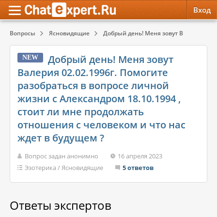
Вход
Вопросы
Ясновидящие
Добрый день! Меня зовут Валерия 02.02
Обратная связь
Психология
Психология
Добрый день! Меня зовут
NEW
Служба поддержки
Эзотерика
Эзотерика
Валерия 02.02.1996г. Помогите
разобраться в вопросе личной
Правила сервиса
Красота, Здоровье
Красота, Здоровье
жизни с Александром 18.10.1994 ,
стоит ли мне продолжать
отношения с человеком и что нас
ждет в будущем ?
Вопрос задан анонимно
16 апреля 2023
Эзотерика
/
Ясновидящие
5 ответов
Ответы экспертов