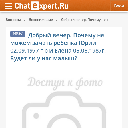
Вход
Вопросы
Ясновидящие
Добрый вечер. Почему не можем зачат
Обратная связь
Психология
Психология
Добрый вечер. Почему не
NEW
Служба поддержки
Эзотерика
Эзотерика
можем зачать ребёнка Юрий
02.09.1977 г р и Елена 05.06.1987г.
Правила сервиса
Красота, Здоровье
Красота, Здоровье
Будет ли у нас малыш?