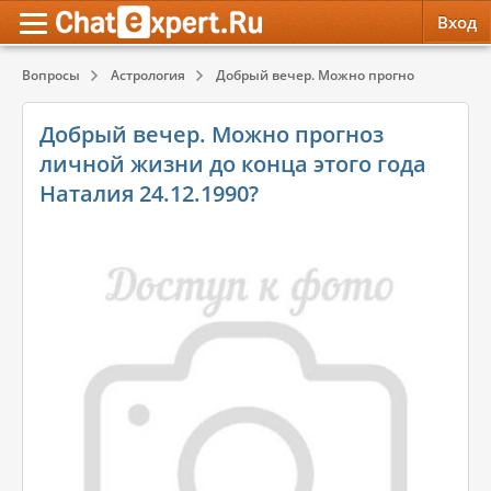
Вход
Вопросы
Астрология
Добрый вечер. Можно прогноз личной жи
Обратная связь
Психология
Психология
Добрый вечер. Можно прогноз
Служба поддержки
Эзотерика
Эзотерика
личной жизни до конца этого года
Наталия 24.12.1990?
Правила сервиса
Красота, Здоровье
Красота, Здоровье