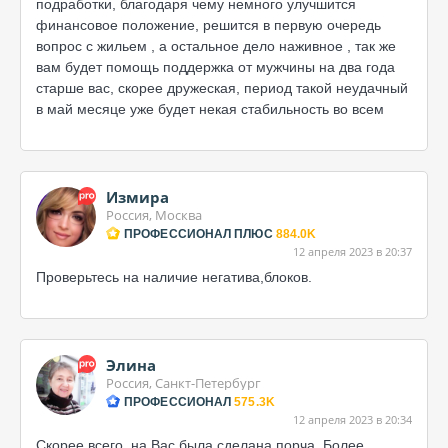
подработки, благодаря чему немного улучшится
финансовое положение, решится в первую очередь
вопрос с жильем , а остальное дело наживное , так же
вам будет помощь поддержка от мужчины на два года
старше вас, скорее дружеская, период такой неудачный
в май месяце уже будет некая стабильность во всем
Измира
Россия, Москва
ПРОФЕССИОНАЛ ПЛЮС
884.0K
12 апреля 2023 в 20:37
Проверьтесь на наличие негатива,блоков.
Элина
Россия, Санкт-Петербург
ПРОФЕССИОНАЛ
575.3K
12 апреля 2023 в 20:34
Скорее всего, на Вас была сделана порча. Более