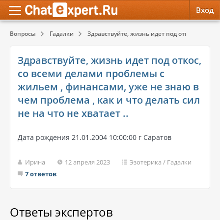
Вход
Вопросы
Гадалки
Здравствуйте, жизнь идет под откос, со всеми
Обратная связь
Психология
Психология
Здравствуйте, жизнь идет под откос,
Служба поддержки
Эзотерика
Эзотерика
со всеми делами проблемы с
жильем , финансами, уже не знаю в
Правила сервиса
Красота, Здоровье
Красота, Здоровье
чем проблема , как и что делать сил
не на что не хватает ..
Дата рождения 21.01.2004 10:00:00 г Саратов
Ирина
12 апреля 2023
Эзотерика
/
Гадалки
7 ответов
Ответы экспертов