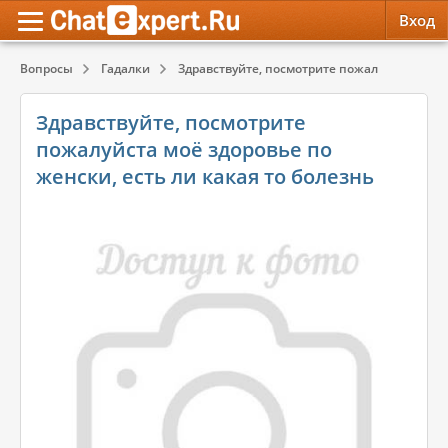
Вход
Вопросы
Гадалки
Здравствуйте, посмотрите пожалуйста моё зд
Обратная связь
Психология
Психология
Здравствуйте, посмотрите
Служба поддержки
Эзотерика
Эзотерика
пожалуйста моё здоровье по
женски, есть ли какая то болезнь
Правила сервиса
Красота, Здоровье
Красота, Здоровье