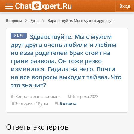
Вход
Вопросы
Руны
Здравствуйте. Мы с мужем друг друга очень люб
Обратная связь
Психология
Психология
Здравствуйте. Мы с мужем
NEW
Служба поддержки
Эзотерика
Эзотерика
друг друга очень любили и любим
но изза родителей брак стоит на
Правила сервиса
Красота, Здоровье
Красота, Здоровье
грани развода. Он тоже резко
изменился. Гадала на него. Почти
на все вопросы выходит тайваз. Что
это значит?
Вопрос задан анонимно
6 апреля 2023
Эзотерика
/
Руны
3 ответа
Ответы экспертов