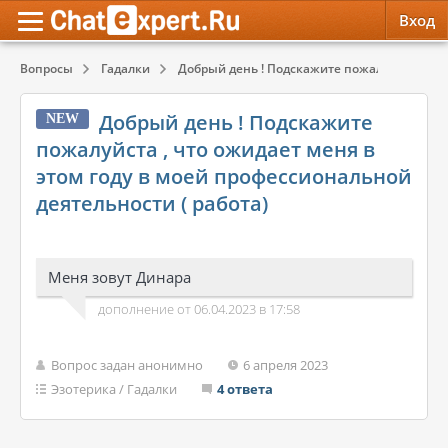
Вход
Вопросы
Гадалки
Добрый день ! Подскажите пожалуйста , что 
Обратная связь
Психология
Психология
Добрый день ! Подскажите
NEW
Служба поддержки
Эзотерика
Эзотерика
пожалуйста , что ожидает меня в
этом году в моей профессиональной
Правила сервиса
Красота, Здоровье
Красота, Здоровье
деятельности ( работа)
Меня зовут Динара
дополнение от 06.04.2023 в 17:58
Вопрос задан анонимно
6 апреля 2023
Эзотерика
/
Гадалки
4 ответа