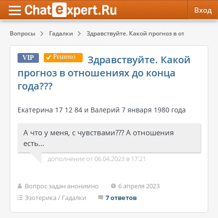
Вход
Вопросы
Гадалки
Здравствуйте. Какой прогноз в отношениях д
Обратная связь
Психология
Психология
Решено
Здравствуйте. Какой
VIP
Служба поддержки
Эзотерика
Эзотерика
прогноз в отношениях до конца
года???
Правила сервиса
Красота, Здоровье
Красота, Здоровье
Екатерина 17 12 84 и Валерий 7 января 1980 года
А что у меня, с чувствами??? А отношения
есть...
дополнение от 06.04.2023 в 17:21
Вопрос задан анонимно
6 апреля 2023
Эзотерика
/
Гадалки
7 ответов