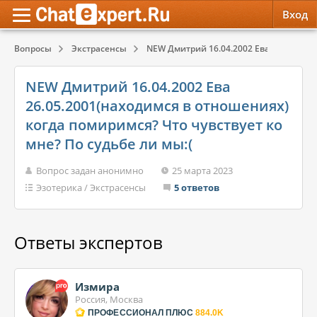
Вход
Вопросы
Экстрасенсы
NEW Дмитрий 16.04.2002 Ева 26.05.2001
Обратная связь
Психология
Психология
NEW Дмитрий 16.04.2002 Ева
Служба поддержки
Эзотерика
Эзотерика
26.05.2001(находимся в отношениях)
когда помиримся? Что чувствует ко
Правила сервиса
Красота, Здоровье
Красота, Здоровье
мне? По судьбе ли мы:(
Вопрос задан анонимно
25 марта 2023
Эзотерика
/
Экстрасенсы
5 ответов
Ответы экспертов
Измира
Россия, Москва
ПРОФЕССИОНАЛ ПЛЮС
884.0K