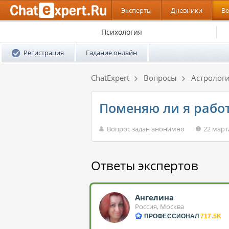
Эксперты
Дневники
В
Психология
Регистрация
Гадание онлайн
ChatExpert
Вопросы
Астролог
Поменяю ли я работу
Вопрос задан анонимно
22 март
Ответы экспертов
Ангелина
Россия, Москва
ПРОФЕССИОНАЛ
717.5K