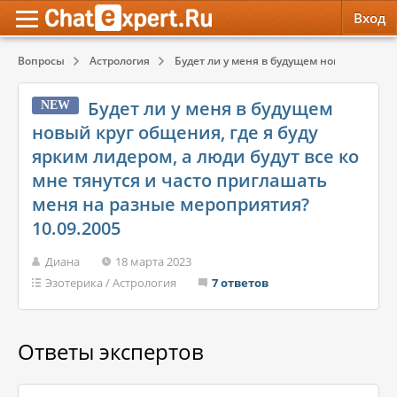
Вход
Вопросы
Астрология
Будет ли у меня в будущем новый круг общ
Обратная связь
Психология
Психология
Будет ли у меня в будущем
NEW
Служба поддержки
Эзотерика
Эзотерика
новый круг общения, где я буду
ярким лидером, а люди будут все ко
Правила сервиса
Красота, Здоровье
Красота, Здоровье
мне тянутся и часто приглашать
меня на разные мероприятия?
10.09.2005
Диана
18 марта 2023
Эзотерика
/
Астрология
7 ответов
Ответы экспертов