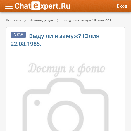
Вход
Вопросы
Ясновидящие
Выду ли я замуж? Юлия 22.08.1985.
Обратная связь
Психология
Психология
Выду ли я замуж? Юлия
NEW
Служба поддержки
Эзотерика
Эзотерика
22.08.1985.
Правила сервиса
Красота, Здоровье
Красота, Здоровье