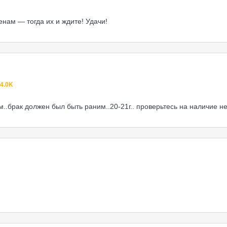
енам — тогда их и ждите! Удачи!
4.0K
..брак должен был быть раним..20-21г.. проверьтесь на наличие не