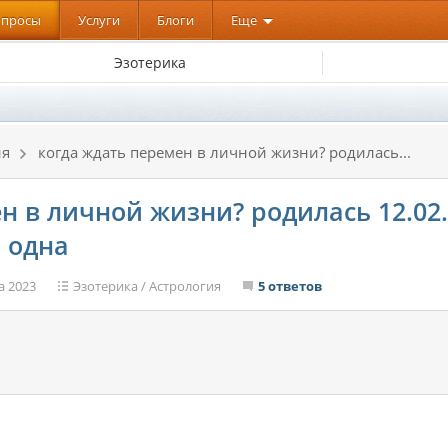
опросы
Услуги
Блоги
Еще
Эзотерика
ия
когда ждать перемен в личной жизни? родилась...
н в личной жизни? родилась 12.02.1
о одна
а 2023
Эзотерика
/
Астрология
5 ответов