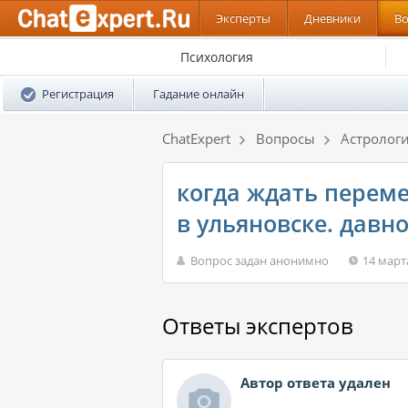
Эксперты
Дневники
В
Психология
Регистрация
Гадание онлайн
ChatExpert
Вопросы
Астролог
когда ждать переме
в ульяновске. давн
Вопрос задан анонимно
14 март
Ответы экспертов
Автор ответа удален