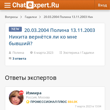
Вход
Вопросы
Гадалки
20.03.2004 Полина 13.11.2003 Никита вернётс
Обратная связь
Психология
Психология
20.03.2004 Полина 13.11.2003
NEW
Служба поддержки
Эзотерика
Эзотерика
Никита вернётся ли ко мне
бывший?
Правила сервиса
Красота, Здоровье
Красота, Здоровье
Полина
6 марта 2023
Эзотерика
/
Гадалки
3 ответа
Ответы экспертов
Измира
Россия, Москва
ПРОФЕССИОНАЛ ПЛЮС
884.0K
7 марта 2023 в 13:04