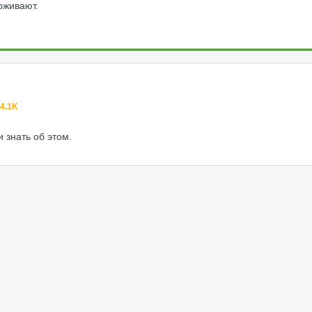
рживают.
4.1K
 знать об этом.