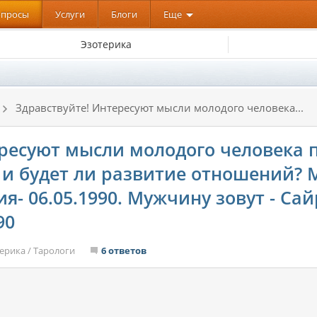
опросы
Услуги
Блоги
Еще
Эзотерика
Здравствуйте! Интересуют мысли молодого человека...
ересуют мысли молодого человека 
и будет ли развитие отношений? 
я- 06.05.1990. Мужчину зовут - Сай
90
ерика
/
Тарологи
6 ответов