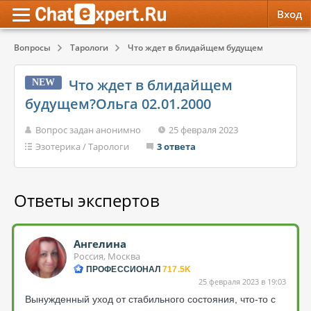
Вход
Вопросы
Тарологи
Что ждет в блидайщем будущем?Ольга 02.0
Обратная связь
Психология
Психология
Что ждет в блидайщем
NEW
Служба поддержки
Эзотерика
Эзотерика
будущем?Ольга 02.01.2000
Правила сервиса
Красота, Здоровье
Красота, Здоровье
Вопрос задан анонимно
25 февраля 2023
Эзотерика
/
Тарологи
3 ответа
Ответы экспертов
Ангелина
Россия, Москва
ПРОФЕССИОНАЛ
717.5K
25 февраля 2023 в 19:03
Вынужденный уход от стабильного состояния, что-то с