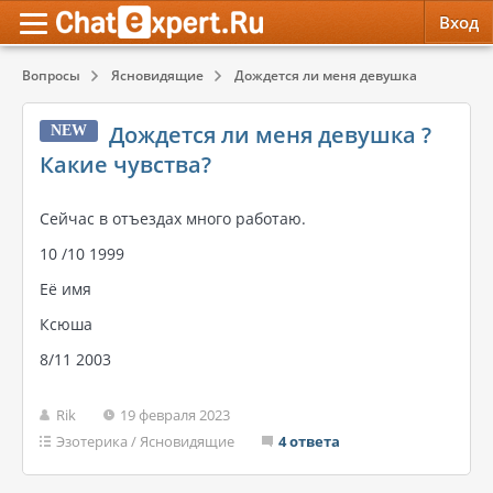
Вход
Вопросы
Ясновидящие
Дождется ли меня девушка ? Какие чу
Обратная связь
Психология
Психология
Дождется ли меня девушка ?
NEW
Служба поддержки
Эзотерика
Эзотерика
Какие чувства?
Правила сервиса
Красота, Здоровье
Красота, Здоровье
Сейчас в отъездах много работаю.
10 /10 1999
Её имя
Ксюша
8/11 2003
Rik
19 февраля 2023
Эзотерика
/
Ясновидящие
4 ответа