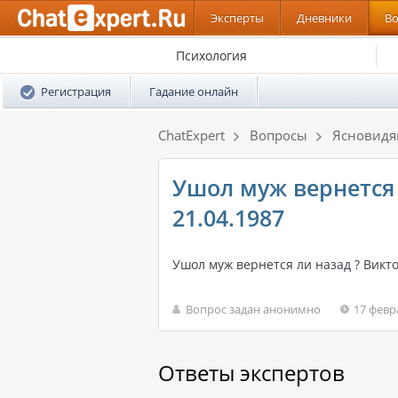
Эксперты
Дневники
В
Психология
Регистрация
Гадание онлайн
ChatExpert
Вопросы
Ясновид
Ушол муж вернется 
21.04.1987
Ушол муж вернется ли назад ? Викт
Вопрос задан анонимно
17 февр
Ответы экспертов