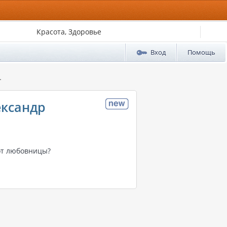
Красота, Здоровье
Вход
Помощь
.
ександр
 от любовницы?