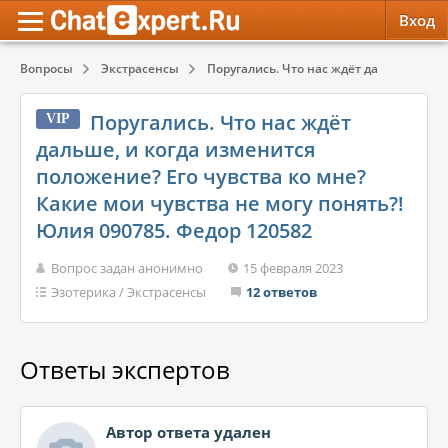
Вход
Вопросы
Экстрасенсы
Поругались. Что нас ждёт дальше, и когд
Обратная связь
Психология
Психология
Поругались. Что нас ждёт
VIP
Служба поддержки
Эзотерика
Эзотерика
дальше, и когда изменится
положение? Его чувства ко мне?
Правила сервиса
Красота, Здоровье
Красота, Здоровье
Какие мои чувства не могу понять?!
Юлия 090785. Федор 120582
Вопрос задан анонимно
15 февраля 2023
Эзотерика
/
Экстрасенсы
12 ответов
Ответы экспертов
Автор ответа удален