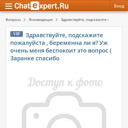
Вход
Вопросы
Ясновидящие
Здравствуйте, подскажите пожалуйста 
Обратная связь
Психология
Психология
Здравствуйте, подскажите
VIP
Служба поддержки
Эзотерика
Эзотерика
пожалуйста , беременна ли я? Уж
очень меня беспокоит это вопрос (
Правила сервиса
Красота, Здоровье
Красота, Здоровье
Заранке спасибо