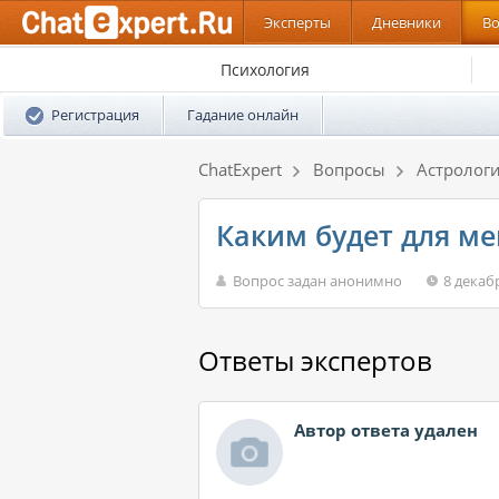
Эксперты
Дневники
В
Психология
Регистрация
Гадание онлайн
ChatExpert
Вопросы
Астролог
Каким будет для ме
Вопрос задан анонимно
8 декаб
Ответы экспертов
Автор ответа удален