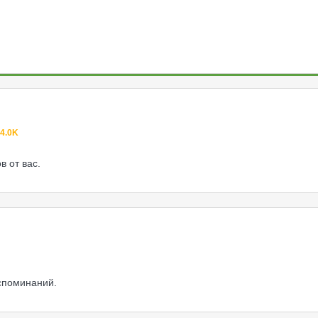
4.0K
в от вас.
оспоминаний.