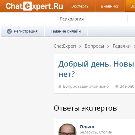
Эксперты
Дневники
В
Психология
Регистрация
Гадание онлайн
ChatExpert
Вопросы
Гадалки
Добрый день. Новый
нет?
Вопрос задан анонимно
24 нояб
Ответы экспертов
Ольха
Беларусь, Столин