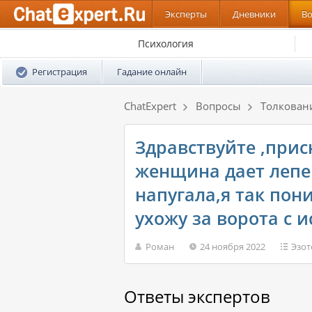
Эксперты
Дневники
В
Психология
Регистрация
Гадание онлайн
ChatExpert
Вопросы
Толкован
Здравствуйте ,присн
женщина дает лепе
напугала,я так пон
ухожу за ворота с и
Роман
24 ноября 2022
Эзот
Ответы экспертов