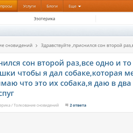
опросы
Услуги
Блоги
Еще
Эзотерика
ие сновидений
Здравствуйте ,приснился сон второй раз,в
ился сон второй раз,все одно и то
шки чтобы я дал собаке,которая м
имаю что это их собака,я даю в дв
спуг
ерика
/
Толкование сновидений
2 ответа