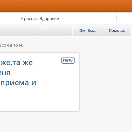
Красота, Здоровье
Вход
Помощь
се одно и...
 же,та же
еня
а приема и