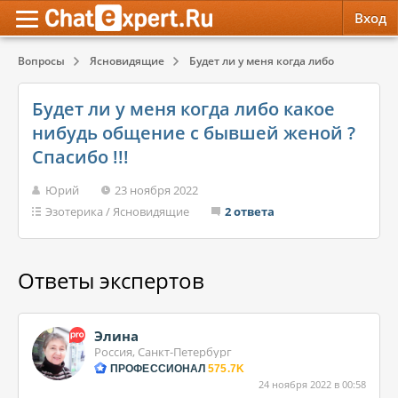
Вход
Вопросы
Ясновидящие
Будет ли у меня когда либо какое нибу
Обратная связь
Психология
Психология
Будет ли у меня когда либо какое
Служба поддержки
Эзотерика
Эзотерика
нибудь общение с бывшей женой ?
Спасибо !!!
Правила сервиса
Красота, Здоровье
Красота, Здоровье
Юрий
23 ноября 2022
Эзотерика
/
Ясновидящие
2 ответа
Ответы экспертов
Элина
Россия, Санкт-Петербург
ПРОФЕССИОНАЛ
575.7K
24 ноября 2022 в 00:58