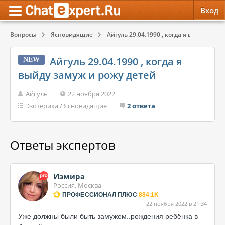
Вход
Вопросы
Ясновидящие
Айгуль 29.04.1990 , когда я выйду замуж
Обратная связь
Психология
Психология
Айгуль 29.04.1990 , когда я
NEW
Служба поддержки
Эзотерика
Эзотерика
выйду замуж и рожу детей
Правила сервиса
Красота, Здоровье
Красота, Здоровье
Айгуль
22 ноября 2022
Эзотерика
/
Ясновидящие
2 ответа
Ответы экспертов
Измира
Россия, Москва
ПРОФЕССИОНАЛ ПЛЮС
884.1K
22 ноября 2022 в 21:34
Уже должны были быть замужем..рождения ребёнка в