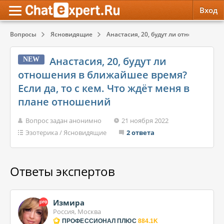
Вход
Вопросы
Ясновидящие
Анастасия, 20, будут ли отношения в 
Обратная связь
Психология
Психология
Анастасия, 20, будут ли
NEW
Служба поддержки
Эзотерика
Эзотерика
отношения в ближайшее время?
Если да, то с кем. Что ждёт меня в
Правила сервиса
Красота, Здоровье
Красота, Здоровье
плане отношений
Вопрос задан анонимно
21 ноября 2022
Эзотерика
/
Ясновидящие
2 ответа
Ответы экспертов
Измира
Россия, Москва
ПРОФЕССИОНАЛ ПЛЮС
884.1K