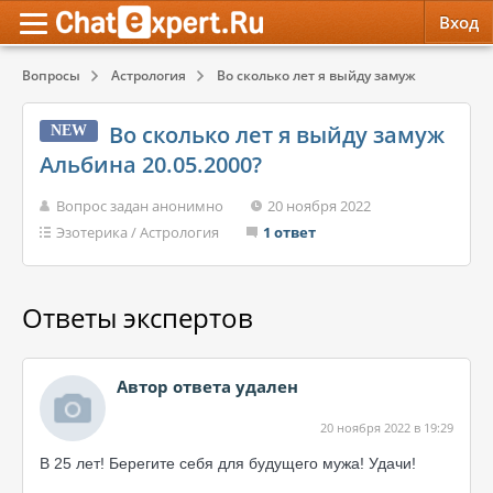
Вход
Вопросы
Астрология
Во сколько лет я выйду замуж Альбина 20
Обратная связь
Психология
Психология
Во сколько лет я выйду замуж
NEW
Служба поддержки
Эзотерика
Эзотерика
Альбина 20.05.2000?
Правила сервиса
Красота, Здоровье
Красота, Здоровье
Вопрос задан анонимно
20 ноября 2022
Эзотерика
/
Астрология
1 ответ
Ответы экспертов
Автор ответа удален
20 ноября 2022 в 19:29
В 25 лет! Берегите себя для будущего мужа! Удачи!