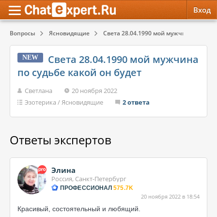
Вход
Вопросы
Ясновидящие
Света 28.04.1990 мой мужчина по судьб
Обратная связь
Психология
Психология
Света 28.04.1990 мой мужчина
NEW
Служба поддержки
Эзотерика
Эзотерика
по судьбе какой он будет
Правила сервиса
Красота, Здоровье
Красота, Здоровье
Светлана
20 ноября 2022
Эзотерика
/
Ясновидящие
2 ответа
Ответы экспертов
Элина
Россия, Санкт-Петербург
ПРОФЕССИОНАЛ
575.7K
20 ноября 2022 в 18:54
Красивый, состоятельный и любящий.