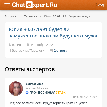
Вход
Вопросы
Тарологи
Юлия 30.07.1991 будет ли замужество знаю л
Обратная связь
Психология
Психология
Юлия 30.07.1991 будет ли
Служба поддержки
Эзотерика
Эзотерика
замужество знаю ли будущего мужа
Правила сервиса
Красота, Здоровье
Красота, Здоровье
Юлия
14 ноября 2022
Эзотерика
/
Тарологи
2 ответа
Ответы экспертов
Ангелина
Россия, Москва
ПРОФЕССИОНАЛ
717.9K
15 ноября 2022 в 00:25
Нет, все возможности будут терпеть крах не успев