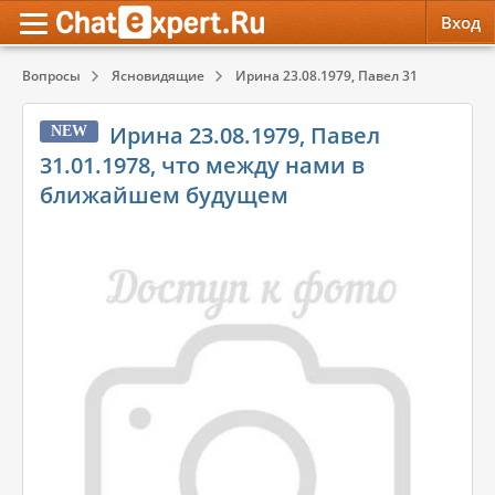
Вход
Вопросы
Ясновидящие
Ирина 23.08.1979, Павел 31.01.1978, чт
Обратная связь
Психология
Психология
Ирина 23.08.1979, Павел
NEW
Служба поддержки
Эзотерика
Эзотерика
31.01.1978, что между нами в
ближайшем будущем
Правила сервиса
Красота, Здоровье
Красота, Здоровье