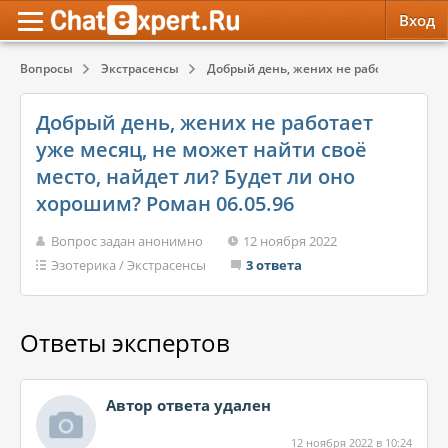
Вход
Вопросы
Экстрасенсы
Добрый день, жених не работает уже мес
Обратная связь
Психология
Психология
Добрый день, жених не работает
Служба поддержки
Эзотерика
Эзотерика
уже месяц, не может найти своё
место, найдет ли? Будет ли оно
Правила сервиса
Красота, Здоровье
Красота, Здоровье
хорошим? Роман 06.05.96
Вопрос задан анонимно
12 ноября 2022
Эзотерика
/
Экстрасенсы
3 ответа
Ответы экспертов
Автор ответа удален
12 ноября 2022 в 10:24